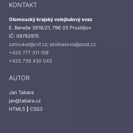
KONTAKT
Olomoucký krajský volejbalový svaz
E. Beneše 3916/21, 796 03 Prostějov
IČ: 09782915
zatloukal@cvf.cz
;
atobiasova@post.cz
+420 777 311 108
+420 739 430 043
AUTOR
Jan Tabara
jan@tabara.cz
HTML5
|
CSS3