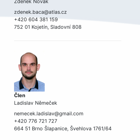
Zdeněk Novák
zdenek.baca@atlas.cz
+420 604 381 159
752 01 Kojetín, Sladovní 808
Člen
Ladislav Němeček
nemecek.ladislav@gmail.com
+420 776 721 727
664 51 Brno Šlapanice, Švehlova 1761/64