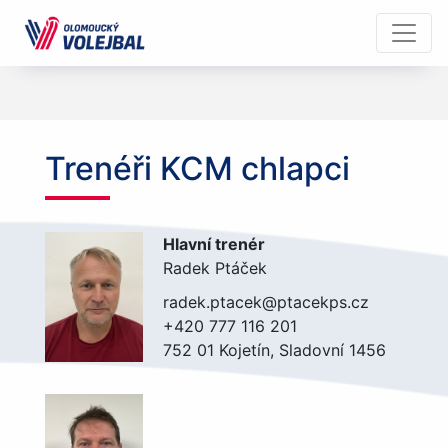
Trenéři KCM chlapci
Hlavní trenér
Radek Ptáček
radek.ptacek@ptacekps.cz
+420 777 116 201
752 01 Kojetín, Sladovní 1456